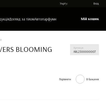
Укр
Рус
Вхід
Мій кошик
дукція
Догляд за тілом
Автопарфуми
мл
OVERS BLOOMING
Артикул
ARL2300000007
Порівняти
В бажання