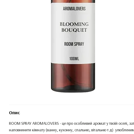
Опис
ROOM SPRAY AROMALOVERS - це про особливий аромат у твоїй оселі, зати
наповнинити кімнату (ванну, кухонну, спальню, вітальню т.д) улюблени