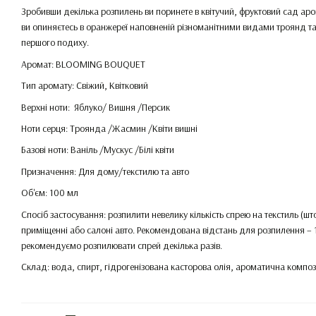
Зробивши декілька розпилень ви поринете в квітучий, фруктовий сад ар
ви опиняєтесь в оранжереї наповненій різноманітними видами троянд та 
першого подиху.
Аромат: BLOOMING BOUQUET
Тип аромату: Свіжий, Квітковий
Верхні ноти: Яблуко/ Вишня /Персик
Ноти серця: Троянда /Жасмин /Квіти вишні
Базові ноти: Ваніль /Мускус /Білі квіти
Призначення: Для дому/текстилю та авто
Об'єм: 100 мл
Спосіб застосування: розпилити невелику кількість спрею на текстиль (што
приміщенні або салоні авто. Рекомендована відстань для розпилення – 1
рекомендуємо розпилювати спрей декілька разів.
Склад: вода, спирт, гідрогенізована касторова олія, ароматична композ