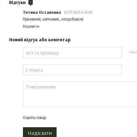
Відгуки
1
Тетяна Остапенко
22.07.2025 в 14:08
Приємний, квітковий, сподобався)
Відповісти
Новий відгук або коментар
Увій
Оцініть товар
Надіслати