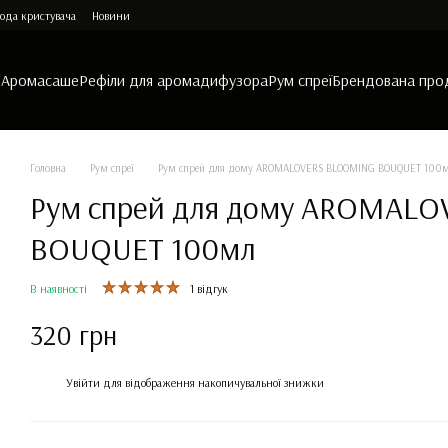
ода кристувача
Новини
и
Аромасаше
Рефіли для аромадифузора
Рум спреї
Брендована про
Головна
Рум спреї
Рум спрей для дому AROMALOVERS BLOOMING BOUQUET 100
Рум спрей для дому AROMAL
BOUQUET 100мл
В наявності
1 відгук
320 грн
%
Увійти
для відображення накопичувальної знижки