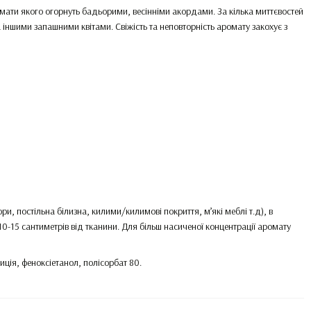
омати якого огорнуть бадьорими, весінніми акордами. За кілька миттєвостей
іншими запашними квітами. Свіжість та неповторність аромату закохує з
ри, постільна білизна, килими/килимові покриття, м’які меблі т.д), в
0-15 сантиметрів від тканини. Для більш насиченої концентрації аромату
иція, феноксіетанол, полісорбат 80.