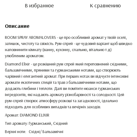
В избранное
К сравнению
Описание
ROOM SPRAY AROMALOVERS - це про особливий аромат у твоїй оселі,
затишок, чистоту та свіжість. Рум-спрей - це чудовий варіант щоб швидко
наповнинити кімнату (ванну, кухонну, спальню, вітальню т.д)
улюбленим ароматом.
Diamond Elixir - це розкішний рум спрей який переповнений східними,
бальзамічними, пряними та гурманськими нотами, що створюють
чарівний і елегантний аромат. При перших нотах ви відчуєте інтенсивні
аромати екзотичних спецій та трав з бальзамічними нотами, що
додають глибини і теплоти. Далі ви помітите нюанси гурманських
інгредієнтів, які надають аромату різнобарвності та солодкості. Цей
рум-спрей створює атмосферу розкоші та загадковості, ідеально
підходить для особливих випадків та вечірніх заходів.
Аромат: DIAMOND ELIXIR
Тип аромату: Гурманський, Східний
Верхні ноти: Східні/ Бальзамічні