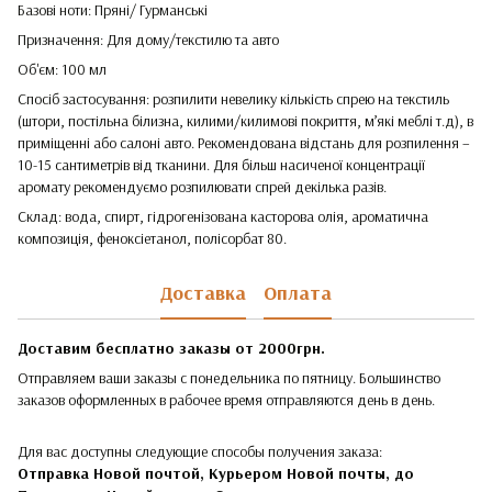
Базові ноти: Пряні/ Гурманські
Призначення: Для дому/текстилю та авто
Об'єм: 100 мл
Спосіб застосування: розпилити невелику кількість спрею на текстиль
(штори, постільна білизна, килими/килимові покриття, м’які меблі т.д), в
приміщенні або салоні авто. Рекомендована відстань для розпилення –
10-15 сантиметрів від тканини. Для більш насиченої концентрації
аромату рекомендуємо розпилювати спрей декілька разів.
Склад: вода, спирт, гідрогенізована касторова олія, ароматична
композиція, феноксіетанол, полісорбат 80.
Доставка
Оплата
Доставим бесплатно заказы от 2000грн.
Отправляем ваши заказы с понедельника по пятницу. Большинство
заказов оформленных в рабочее время отправляются день в день.
Для вас доступны следующие способы получения заказа:
Отправка Новой почтой, Курьером Новой почты, до