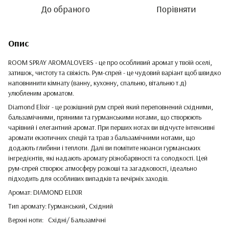
До обраного
Порівняти
Опис
ROOM SPRAY AROMALOVERS - це про особливий аромат у твоїй оселі,
затишок, чистоту та свіжість. Рум-спрей - це чудовий варіант щоб швидко
наповнинити кімнату (ванну, кухонну, спальню, вітальню т.д)
улюбленим ароматом.
Diamond Elixir - це розкішний рум спрей який переповнений східними,
бальзамічними, пряними та гурманськими нотами, що створюють
чарівний і елегантний аромат. При перших нотах ви відчуєте інтенсивні
аромати екзотичних спецій та трав з бальзамічними нотами, що
додають глибини і теплоти. Далі ви помітите нюанси гурманських
інгредієнтів, які надають аромату різнобарвності та солодкості. Цей
рум-спрей створює атмосферу розкоші та загадковості, ідеально
підходить для особливих випадків та вечірніх заходів.
Аромат: DIAMOND ELIXIR
Тип аромату: Гурманський, Східний
Верхні ноти: Східні/ Бальзамічні