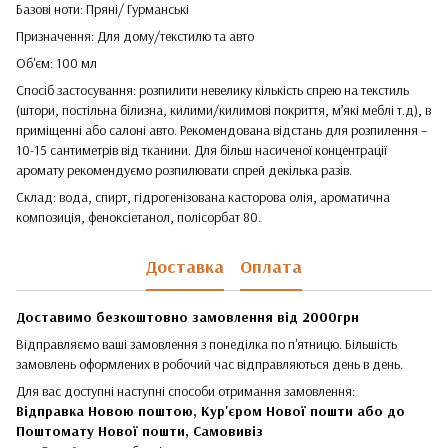
Базові ноти: Пряні/ Гурманські
Призначення: Для дому/текстилю та авто
Об'єм: 100 мл
Спосіб застосування: розпилити невелику кількість спрею на текстиль
(штори, постільна білизна, килими/килимові покриття, м’які меблі т.д), в
приміщенні або салоні авто. Рекомендована відстань для розпилення –
10-15 сантиметрів від тканини. Для більш насиченої концентрації
аромату рекомендуємо розпилювати спрей декілька разів.
Склад: вода, спирт, гідрогенізована касторова олія, ароматична
композиція, феноксіетанол, полісорбат 80.
Доставка
Оплата
Доставимо безкоштовно замовлення від 2000грн
Відправляємо ваші замовлення з понеділка по п'ятницю. Більшість
замовлень оформлених в робочий час відправляються день в день.
Для вас доступні наступні способи отримання замовлення:
Відправка Новою поштою, Кур'єром Нової пошти або до
Поштомату Нової пошти,
Самовивіз