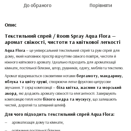
До обраного
Порівняти
Опис
Текстильний спрей / Room Spray Aqua Flora —
аромат свіжості, чистоти та квіткової легкості
Aqua Flora
— це універсальний текстильний спрей та рум спрей для
дому, який наповнює простір відчуттям свіжого повітря, чистоти й
ніжного квіткового аромату. Ідеально підходить для ароматизації
кімнати, постільної білизни, штор, рушників, одягу, меблів та текстилю.
Аромат відкривається соковитими нотами
бергамоту, мандарину,
яблука та цвіту груші
, створюючи легке фруктово-цитрусове
звучання. У серці композиції —
біла квітка, жасмин та морський
акорд
, які додають аромату свіжості та елегантності. Завершують
композицію теплі ноти
білого кедра та мускусу
, що залишають
чистий, дорогий та затишний шлейф.
Для чого підходить текстильний спрей Aqua Flora:
ароматизація дому та кімнати;
освіження постільної білизни;