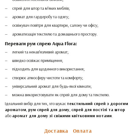
спрей для штор та м’яких меблів;
аромат для гардеробу та одягу;
освіжувач повітря для квартири, салону чи офісу;
ароматизація текстилю та домашнього простору.
Переваги рум спрею Aqua Flora:
легкий та ненав’язливий аромат;
швидко освіжає приміщення;
підходить для щоденного використання;
створює атмосферу чистоти та комфорту;
універсальний аромат для будь-якої кімнати;
можна використовувати як спрей для дому та текстилю.
Ідеальний вибір для тих, хто шукає
текстильний спрей з дорогим
ароматом
,
рум спрей для дому
,
спрей для постілі та штор
або
аромат для дому зі свіжими квітковими нотами
.
Доставка
Оплата