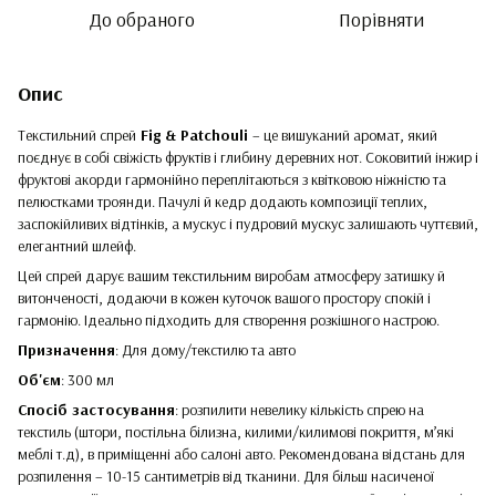
До обраного
Порівняти
Опис
Текстильний спрей
Fig & Patchouli
– це вишуканий аромат, який
поєднує в собі свіжість фруктів і глибину деревних нот. Соковитий інжир і
фруктові акорди гармонійно переплітаються з квітковою ніжністю та
пелюстками троянди. Пачулі й кедр додають композиції теплих,
заспокійливих відтінків, а мускус і пудровий мускус залишають чуттєвий,
елегантний шлейф.
Цей спрей дарує вашим текстильним виробам атмосферу затишку й
витонченості, додаючи в кожен куточок вашого простору спокій і
гармонію. Ідеально підходить для створення розкішного настрою.
Призначення
: Для дому/текстилю та авто
Об'єм
: 300 мл
Спосіб застосування
: розпилити невелику кількість спрею на
текстиль (штори, постільна білизна, килими/килимові покриття, м’які
меблі т.д), в приміщенні або салоні авто. Рекомендована відстань для
розпилення – 10-15 сантиметрів від тканини. Для більш насиченої