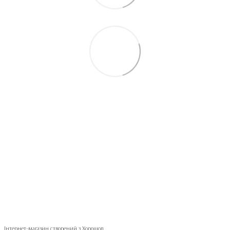
093 497-47-74
Контактна інформація
Повна версія сайту
© 2026
Укр
Рус
Інтернет-магазин створений з Хорошоп