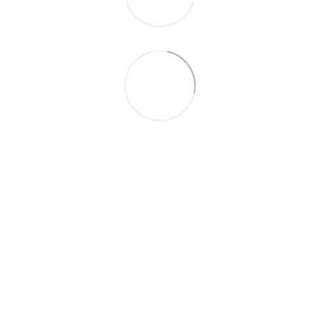
093 497-47-74
Контактна інформація
Повна версія сайту
© 2026
Укр
Рус