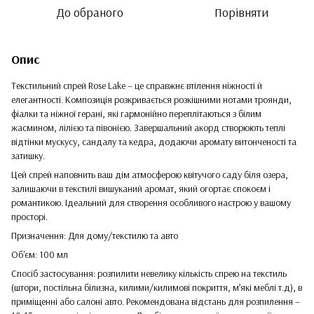
До обраного
Порівняти
Опис
Текстильний спрей Rose Lake – це справжнє втілення ніжності й
елегантності. Композиція розкривається розкішними нотами троянди,
фіалки та ніжної герані, які гармонійно переплітаються з білим
жасмином, лілією та півонією. Завершальний акорд створюють теплі
відтінки мускусу, сандалу та кедра, додаючи аромату витонченості та
затишку.
Цей спрей наповнить ваш дім атмосферою квітучого саду біля озера,
залишаючи в текстилі вишуканий аромат, який огортає спокоєм і
романтикою. Ідеальний для створення особливого настрою у вашому
просторі.
Призначення: Для дому/текстилю та авто
Об'єм: 100 мл
Спосіб застосування: розпилити невелику кількість спрею на текстиль
(штори, постільна білизна, килими/килимові покриття, м’які меблі т.д), в
приміщенні або салоні авто. Рекомендована відстань для розпилення –