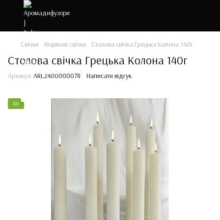
Свічки
Формові свічки
Столова свічка Грецька Колона 140г
Столова свічка Грецька Колона 140г
Артикул:
ARL2400000078
Написати відгук
Хіт