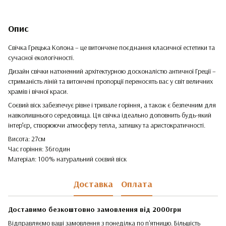
Опис
Свічка Грецька Колона – це витончене поєднання класичної естетики та
сучасної екологічності.
Дизайн свічки натхненний архітектурною досконалістю античної Греції –
стриманість ліній та витончені пропорції переносять вас у світ величних
храмів і вічної краси.
Соєвий віск забезпечує рівне і тривале горіння, а також є безпечним для
навколишнього середовища. Ця свічка ідеально доповнить будь-який
інтер’єр, створюючи атмосферу тепла, затишку та аристократичності.
Висота: 27см
Час горіння: 36годин
Матеріал: 100% натуральний соєвий віск
Доставка
Оплата
Доставимо безкоштовно замовлення від 2000грн
Відправляємо ваші замовлення з понеділка по п'ятницю. Більшість