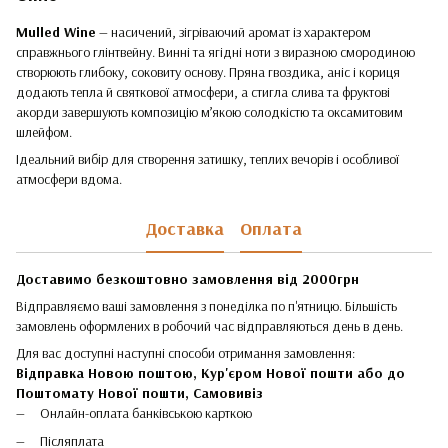
Mulled Wine
— насичений, зігріваючий аромат із характером
справжнього глінтвейну. Винні та ягідні ноти з виразною смородиною
створюють глибоку, соковиту основу. Пряна гвоздика, аніс і кориця
додають тепла й святкової атмосфери, а стигла слива та фруктові
акорди завершують композицію м’якою солодкістю та оксамитовим
шлейфом.
Ідеальний вибір для створення затишку, теплих вечорів і особливої
атмосфери вдома.
Доставка
Оплата
Доставимо безкоштовно замовлення від 2000грн
Відправляємо ваші замовлення з понеділка по п'ятницю. Більшість
замовлень оформлених в робочий час відправляються день в день.
Для вас доступні наступні способи отримання замовлення:
Відправка Новою поштою, Кур'єром Нової пошти або до
Поштомату Нової пошти,
Самовивіз
Онлайн-оплата банківською карткою
Післяплата