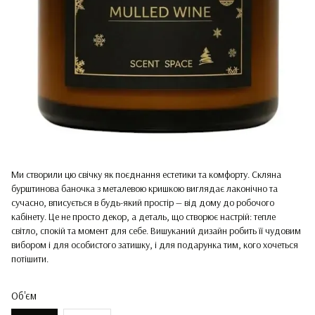
Ми створили цю свічку як поєднання естетики та комфорту. Скляна
бурштинова баночка з металевою кришкою виглядає лаконічно та
сучасно, вписується в будь-який простір — від дому до робочого
кабінету. Це не просто декор, а деталь, що створює настрій: тепле
світло, спокій та момент для себе. Вишуканий дизайн робить її чудовим
вибором і для особистого затишку, і для подарунка тим, кого хочеться
потішити.
Об'єм